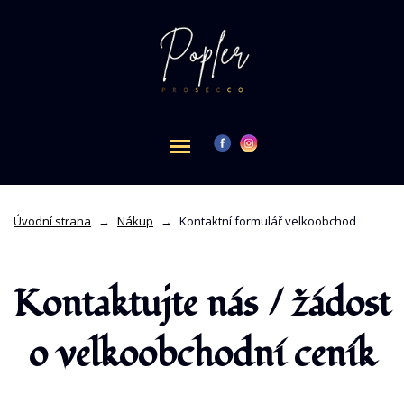
Úvodní strana
→
Nákup
→
Kontaktní formulář velkoobchod
Kontaktujte nás / žádost
o velkoobchodní ceník