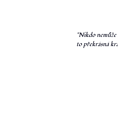
"Nikdo nemůže ž
to překrásná kra